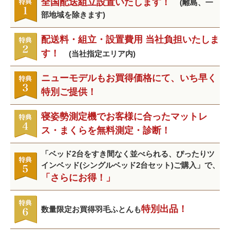
全国配送組立設置いたします！
(離島、一
部地域を除きます)
配送料・組立・設置費用 当社負担いたしま
す！
(当社指定エリア内)
ニューモデルもお買得価格にて、いち早く
特別ご提供！
寝姿勢測定機でお客様に合ったマットレ
ス・まくらを無料測定・診断！
「ベッド2台をすき間なく並べられる、ぴったりツ
インベッド(シングルベッド2台セット)ご購入」で、
「さらにお得！」
特別出品！
数量限定お買得羽毛ふとんも