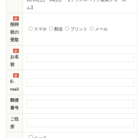
ム】
必
須
招待
スマホ
郵送
プリント
メール
状の
受取
必
須
お名
前
必
須
E-
mail
郵便
番号
ご住
所
ベッド