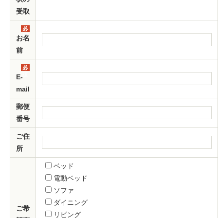
受取
必
須
お名
前
必
須
E-
mail
郵便
番号
ご住
所
ベッド
電動ベッド
ソファ
ダイニング
ご希
リビング