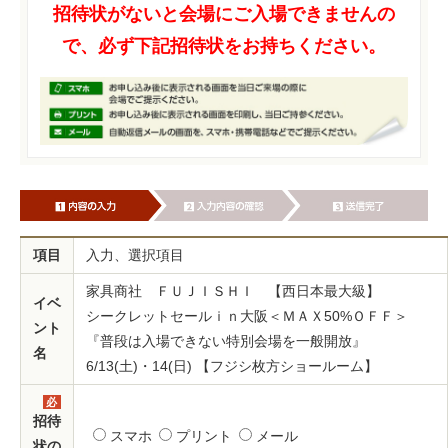
招待状がないと会場にご入場できませんの
で、必ず下記招待状をお持ちください。
項目
入力、選択項目
家具商社 ＦＵＪＩＳＨＩ 【西日本最大級】
イベ
シークレットセールｉｎ大阪＜ＭＡＸ50%ＯＦＦ＞
ント
『普段は入場できない特別会場を一般開放』
名
6/13(土)・14(日) 【フジシ枚方ショールーム】
必
須
招待
スマホ
プリント
メール
状の