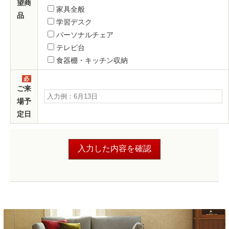
望商
家具全般
品
学習デスク
パーソナルチェア
テレビ台
食器棚・キッチン収納
必
須
ご来
場予
定日