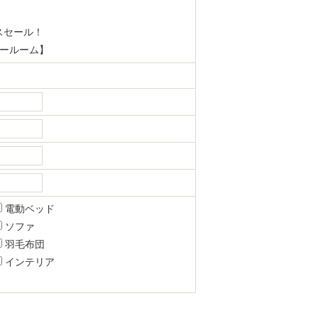
スセール！
ョールーム】
電動ベッド
ソファ
羽毛布団
インテリア