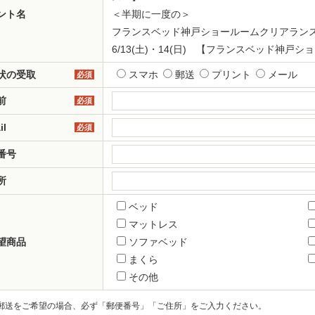
ント名
＜半期に一度の＞
フランスベッド神戸ショールームクリアラン
6/13(土)・14(日) 【フランスベッド神戸シ
状の受取
スマホ
郵送
プリント
メール
必須
前
必須
il
必須
番号
所
ベッド
マットレス
望商品
ソファベッド
まくら
その他
郵送をご希望の場合、必ず「郵便番号」「ご住所」をご入力ください。