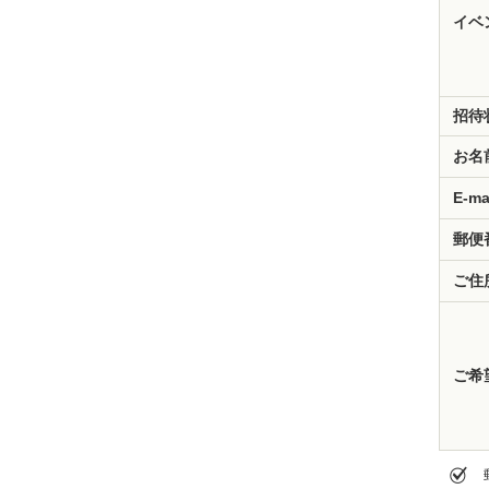
イベ
招待
お名
E-ma
郵便
ご住
ご希