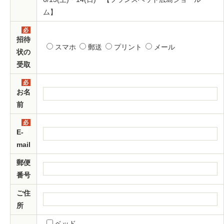
ム】
必
須
招待
スマホ
郵送
プリント
メール
状の
受取
必
須
お名
前
必
須
E-
mail
郵便
番号
ご住
所
ベッド