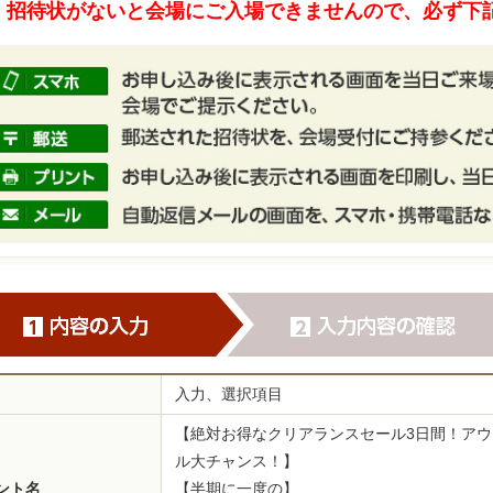
招待状がないと会場にご入場できませんので、必ず下
入力、選択項目
【絶対お得なクリアランスセール3日間！ア
ル大チャンス！】
ント名
【半期に一度の】