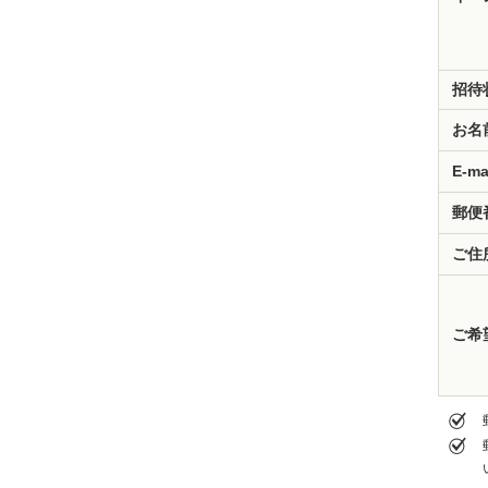
招待
お名
E-ma
郵便
ご住
ご希