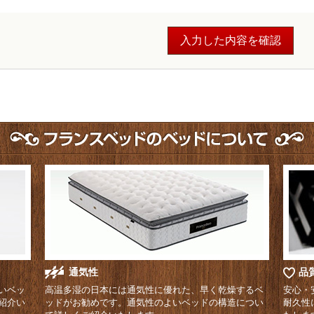
通気性
品
いベッ
高温多湿の日本には通気性に優れた、早く乾燥するベ
安心・
紹介い
ッドがお勧めです。通気性のよいベッドの構造につい
耐久性