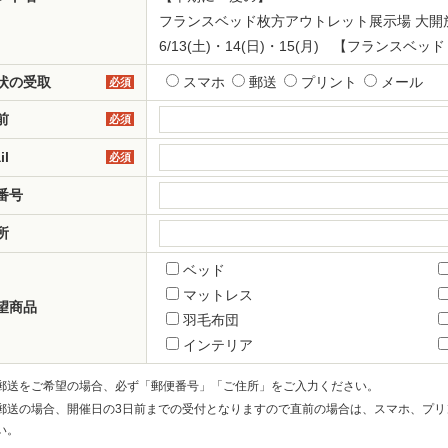
フランスベッド枚方アウトレット展示場 大開
6/13(土)・14(日)・15(月) 【フランスベ
状の受取
スマホ
郵送
プリント
メール
必須
前
必須
il
必須
番号
所
ベッド
マットレス
望商品
羽毛布団
インテリア
郵送をご希望の場合、必ず「郵便番号」「ご住所」をご入力ください。
郵送の場合、開催日の3日前までの受付となりますので直前の場合は、スマホ、プリ
い。