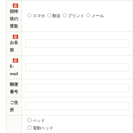
必
須
招待
スマホ
郵送
プリント
メール
状の
受取
必
須
お名
前
必
須
E-
mail
郵便
番号
ご住
所
ベッド
電動ベッド