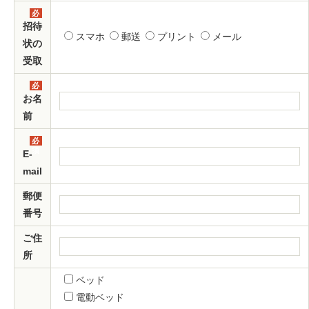
必
須
招待
スマホ
郵送
プリント
メール
状の
受取
必
須
お名
前
必
須
E-
mail
郵便
番号
ご住
所
ベッド
電動ベッド