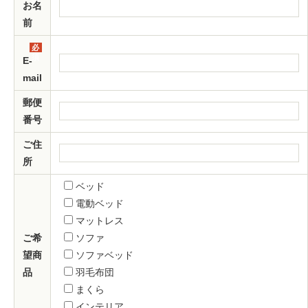
須
お名
前
必
須
E-
mail
郵便
番号
ご住
所
ベッド
電動ベッド
マットレス
ご希
ソファ
望商
ソファベッド
品
羽毛布団
まくら
インテリア