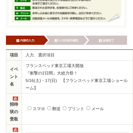
項目
入力、選択項目
フランスベッド東京工場大開放
イベ
『衝撃の2日間』大総力祭！
ント
5/16(土)・17(日) 【フランスベッド東京工場ショール
名
ーム】
必
須
招待
スマホ
郵送
プリント
メール
状の
受取
必