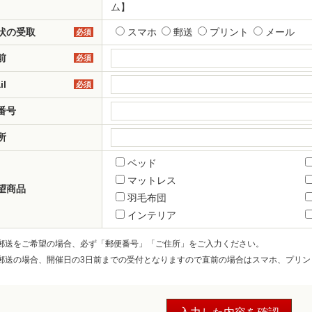
ム】
状の受取
スマホ
郵送
プリント
メール
必須
前
必須
il
必須
番号
所
ベッド
マットレス
望商品
羽毛布団
インテリア
郵送をご希望の場合、必ず「郵便番号」「ご住所」をご入力ください。
郵送の場合、開催日の3日前までの受付となりますので直前の場合はスマホ、プリン