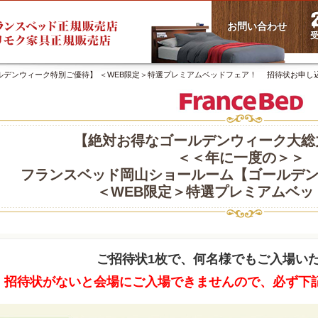
お問い合わせ
受
ルデンウィーク特別ご優待】 ＜WEB限定＞特選プレミアムベッドフェア！ 招待状お申し
【絶対お得なゴールデンウィーク大総
＜＜年に一度の＞＞
フランスベッド岡山ショールーム【ゴールデ
＜WEB限定＞特選プレミアムベッ
ご招待状1枚で、何名様でもご入場い
招待状がないと会場にご入場できませんので、必ず下