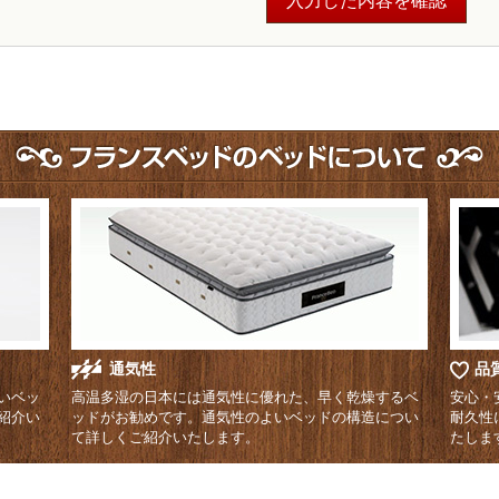
通気性
品
いベッ
高温多湿の日本には通気性に優れた、早く乾燥するベ
安心・
紹介い
ッドがお勧めです。通気性のよいベッドの構造につい
耐久性
て詳しくご紹介いたします。
たしま