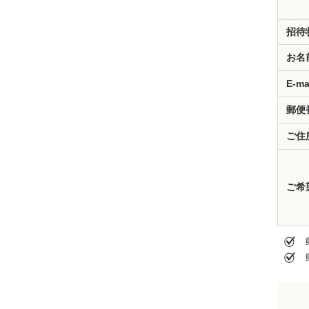
招待
お名
E-ma
郵便
ご住
ご希