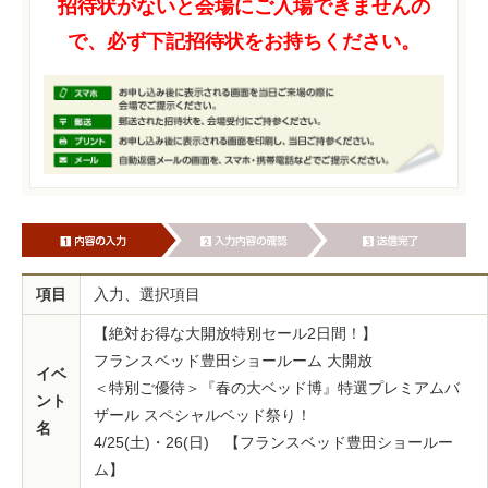
招待状がないと会場にご入場できませんの
で、必ず下記招待状をお持ちください。
項目
入力、選択項目
【絶対お得な大開放特別セール2日間！】
フランスベッド豊田ショールーム 大開放
イベ
＜特別ご優待＞『春の大ベッド博』特選プレミアムバ
ント
ザール スペシャルベッド祭り！
名
4/25(土)・26(日) 【フランスベッド豊田ショールー
ム】