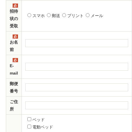
必
須
招待
スマホ
郵送
プリント
メール
状の
受取
必
須
お名
前
必
須
E-
mail
郵便
番号
ご住
所
ベッド
電動ベッド