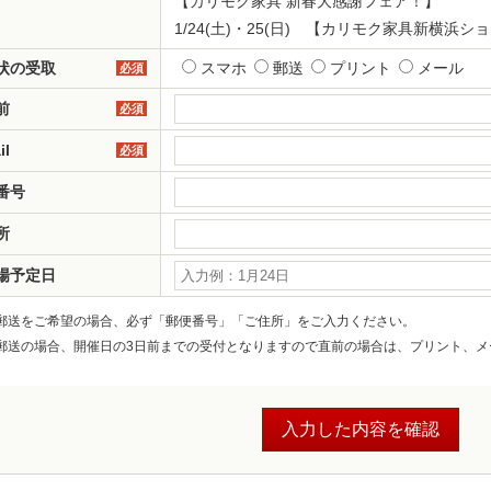
【カリモク家具 新春大感謝フェア！】
1/24(土)・25(日) 【カリモク家具新横浜シ
状の受取
スマホ
郵送
プリント
メール
必須
前
必須
il
必須
番号
所
場予定日
郵送をご希望の場合、必ず「郵便番号」「ご住所」をご入力ください。
郵送の場合、開催日の3日前までの受付となりますので直前の場合は、プリント、メ