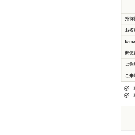
招待
お名
E-ma
郵便
ご住
ご来