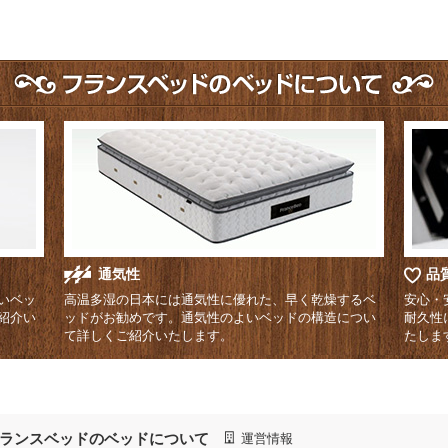
通気性
品
いベッ
高温多湿の日本には通気性に優れた、早く乾燥するベ
安心・
紹介い
ッドがお勧めです。通気性のよいベッドの構造につい
耐久性
て詳しくご紹介いたします。
たしま
ランスベッドのベッドについて
運営情報