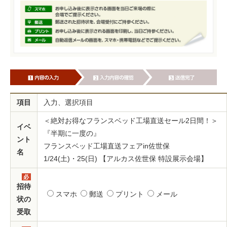
項目
入力、選択項目
＜絶対お得なフランスベッド工場直送セール2日間！＞
イベ
『半期に一度の』
ント
フランスベッド工場直送フェアin佐世保
名
1/24(土)・25(日) 【アルカス佐世保 特設展示会場】
必
須
招待
スマホ
郵送
プリント
メール
状の
受取