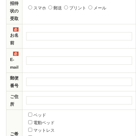
須
招待
スマホ
郵送
プリント
メール
状の
受取
必
須
お名
前
必
須
E-
mail
郵便
番号
ご住
所
ベッド
電動ベッド
マットレス
ご希