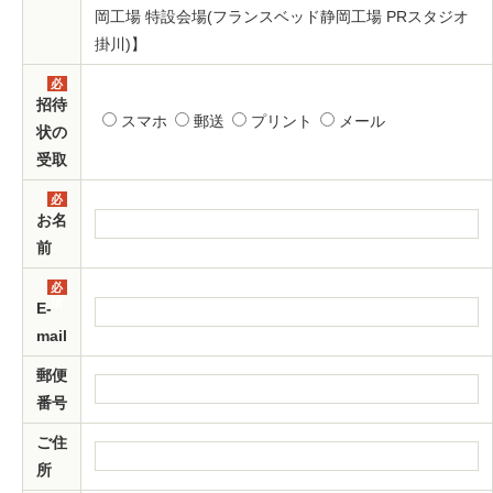
岡工場 特設会場(フランスベッド静岡工場 PRスタジオ
掛川)】
必
須
招待
スマホ
郵送
プリント
メール
状の
受取
必
須
お名
前
必
須
E-
mail
郵便
番号
ご住
所