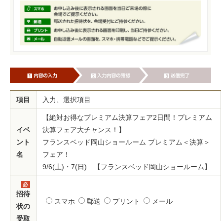
項目
入力、選択項目
【絶対お得なプレミアム決算フェア2日間！プレミアム
イベ
決算フェア大チャンス！】
ント
フランスベッド岡山ショールーム プレミアム＜決算＞
名
フェア！
9/6(土)・7(日) 【フランスベッド岡山ショールーム】
必
須
招待
スマホ
郵送
プリント
メール
状の
受取