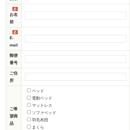
必
須
お名
前
必
須
E-
mail
郵便
番号
ご住
所
ベッド
電動ベッド
マットレス
ご希
ソファベッド
望商
羽毛布団
品
まくら