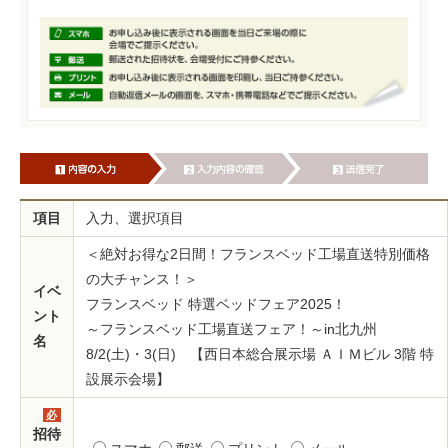
項目
入力、選択項目
＜絶対お得な2日間！フランスベッド工場直送特別価格
の大チャンス！＞
イベ
フランスベッド 特選ベッドフェア2025！
ント
～フランスベッド工場直送フェア！～in北九州
名
8/2(土)・3(日) 【西日本総合展示場 ＡＩＭビル 3階 特
設展示会場】
必
須
招待