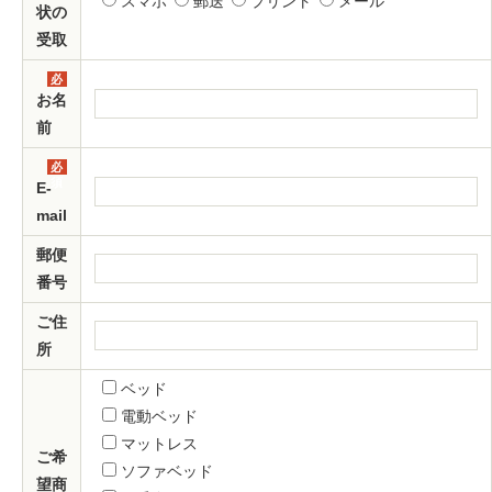
スマホ
郵送
プリント
メール
状の
受取
必
須
お名
前
必
須
E-
mail
郵便
番号
ご住
所
ベッド
電動ベッド
マットレス
ご希
ソファベッド
望商