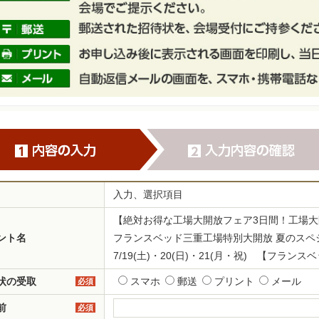
入力、選択項目
【絶対お得な工場大開放フェア3日間！工場
ント名
フランスベッド三重工場特別大開放 夏のスペシ
7/19(土)・20(日)・21(月・祝) 【フラ
状の受取
スマホ
郵送
プリント
メール
必須
前
必須