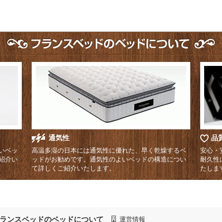
通気性
品
いベッ
高温多湿の日本には通気性に優れた、早く乾燥するベ
安心・
紹介い
ッドがお勧めです。通気性のよいベッドの構造につい
耐久性
て詳しくご紹介いたします。
たしま
ランスベッドのベッドについて
運営情報