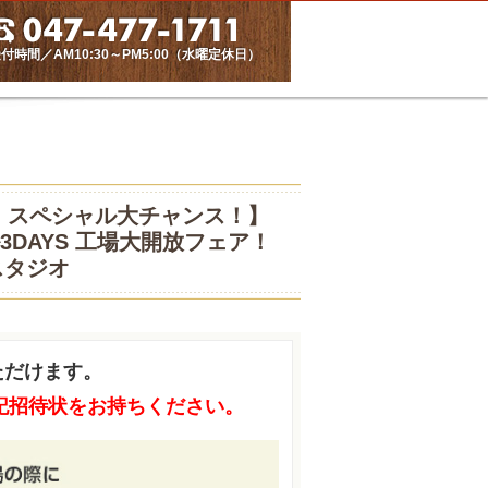
付時間／AM10:30～PM5:00（水曜定休日）
・スペシャル大チャンス！】
DAYS 工場大開放フェア！
スタジオ
ただけます。
記招待状をお持ちください。