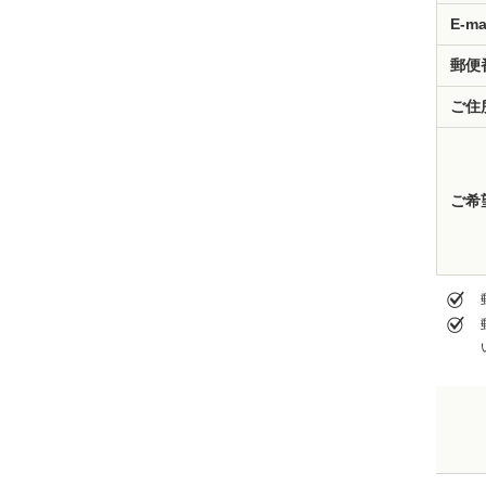
E-ma
郵便
ご住
ご希