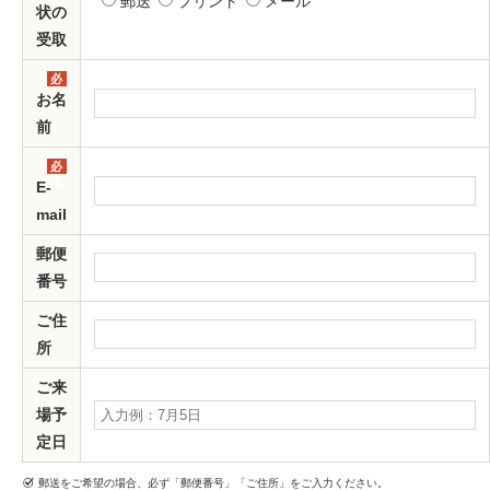
郵送
プリント
メール
状の
受取
必
須
お名
前
必
須
E-
mail
郵便
番号
ご住
所
ご来
場予
定日
郵送をご希望の場合、必ず「郵便番号」「ご住所」をご入力ください。