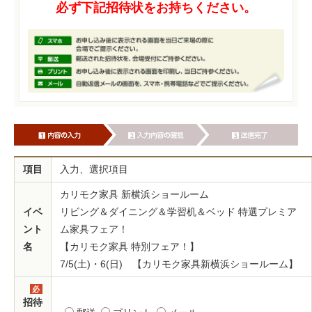
必ず下記招待状をお持ちください。
項目
入力、選択項目
カリモク家具 新横浜ショールーム
イベ
リビング＆ダイニング＆学習机＆ベッド 特選プレミア
ント
ム家具フェア！
名
【カリモク家具 特別フェア！】
7/5(土)・6(日) 【カリモク家具新横浜ショールーム】
必
須
招待