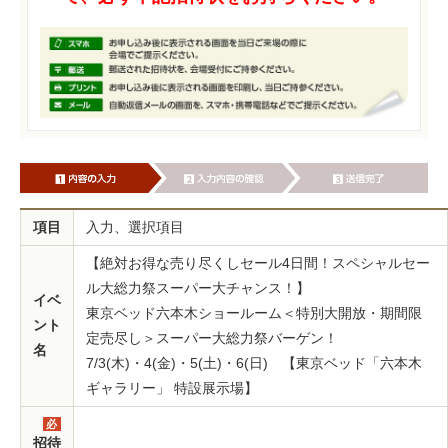
項目
入力、選択項目
【絶対お得な売り尽くしセール4日間！スペシャルセー
ル大総力祭スーパー大チャンス！】
イベ
東京ベッド六本木ショールーム＜特別大開放・期間限
ント
定売尽し＞スーパー大総力祭バーゲン！
名
7/3(木)・4(金)・5(土)・6(日) 【東京ベッド「六本木
ギャラリー」 特設展示場】
必
須
招待