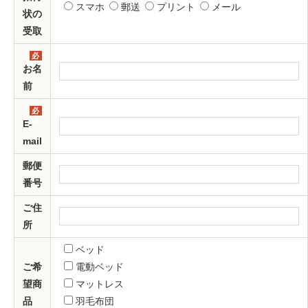
スマホ
郵送
プリント
メール
状の
受取
必
須
お名
前
必
須
E-
mail
郵便
番号
ご住
所
ベッド
ご希
電動ベッド
望商
マットレス
品
羽毛布団