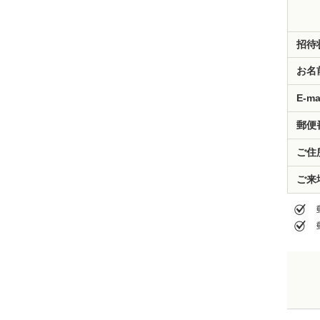
招待
お名
E-ma
郵便
ご住
ご来