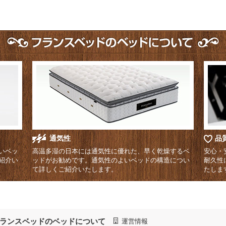
通気性
品
いベッ
高温多湿の日本には通気性に優れた、早く乾燥するベ
安心・
紹介い
ッドがお勧めです。通気性のよいベッドの構造につい
耐久性
て詳しくご紹介いたします。
たしま
ランスベッドのベッドについて
運営情報