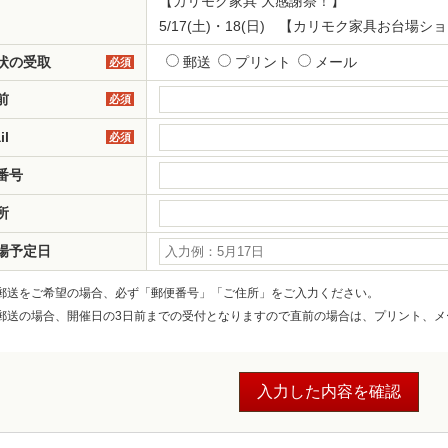
【カリモク家具 大感謝祭！】
5/17(土)・18(日) 【カリモク家具お台場シ
状の受取
郵送
プリント
メール
必須
前
必須
il
必須
番号
所
場予定日
郵送をご希望の場合、必ず「郵便番号」「ご住所」をご入力ください。
郵送の場合、開催日の3日前までの受付となりますので直前の場合は、プリント、メ