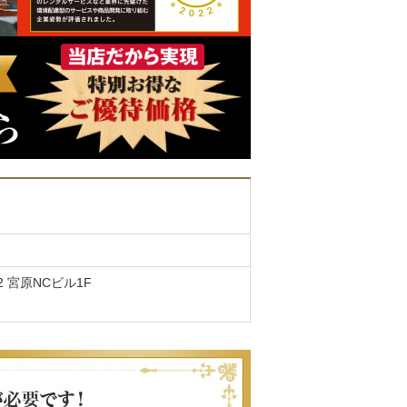
12 宮原NCビル1F