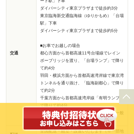
ート駅」下車
ダイバーシティ東京プラザまで徒歩約3分
東京臨海新交通臨海線（ゆりかもめ）「台場
駅」下車
ダイバーシティ東京プラザまで徒歩約5分
■お車でお越しの場合
交通
都心方面から首都高速11号台場線でレイン
ボーブリッジを渡り、「台場ランプ」で降り
て約4分
羽田・横浜方面から首都高速湾岸線で東京湾
トンネルを通り抜け、「臨海副都心」で降り
て約2分
千葉方面から首都高速湾岸線「有明ランプ」
で降りて約4分
新橋方面からレインボーブリッジ下層の一般
道を渡って約3分
全国配送・組立・設置いたします（※一部地