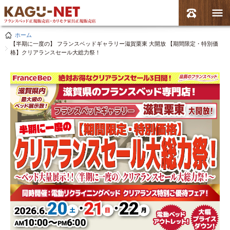
ホーム
【半期に一度の】 フランスベッドギャラリー滋賀栗東 大開放 【期間限定・特別価
格】クリアランスセール大総力祭！