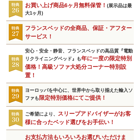
お買い上げ商品6ヶ月無料保管！
(展示品は最
大1ヶ月)
フランスベッドの全商品、保証・アフター
サービス！
安心・安全・静音、フランスベッドの高品質『電動
年に一度の限定特別
リクライニングベッド』も
価格！高級ソファ大処分コーナー特別設
置！
ヨーロッパを中心に、世界中から取り揃えた輸入ソ
限定特別価格にてご提供！
ファも
スリープアドバイザーがお客
ご希望により、
様に合ったベッド選びをお手伝い！
お支払方法もいろいろお選びいただけま