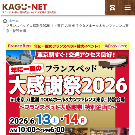
ホーム
フランスベッド大感謝祭2026 ｉｎ東京 八重洲 ＴＯＤＡホール＆カンファレンス東
京・特設会場