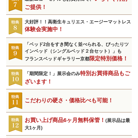
ご提供！
大好評！！高衛生キュリエス・エージーマットレス
体験会実施中！
「ベッド2台をすき間なく並べられる、ぴったりツ
インベッド（シングルベッド２台セット）」も
限定特別価格！
フランスベッドギャラリー京都
特別お買得商品もご
「期間限定！」展示会のみ
ざいます！
こだわりの硬さ・価格比べも可能！
お買い上げ商品6ヶ月無料保管！
(展示品は最
大1ヶ月)