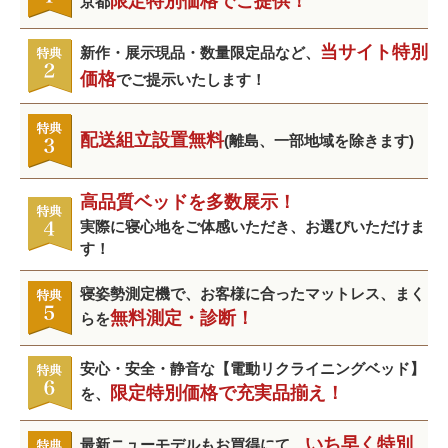
限定特別価格でご提供！
京都
当サイト特別
新作・展示現品・数量限定品など、
価格
でご提示いたします！
配送組立設置無料
(離島、一部地域を除きます)
高品質ベッドを多数展示！
実際に寝心地をご体感いただき、お選びいただけま
す！
寝姿勢測定機で、お客様に合ったマットレス、まく
無料測定・診断！
らを
安心・安全・静音な【電動リクライニングベッド】
限定特別価格で充実品揃え！
を、
いち早く特別
最新ニューモデルもお買得にて、