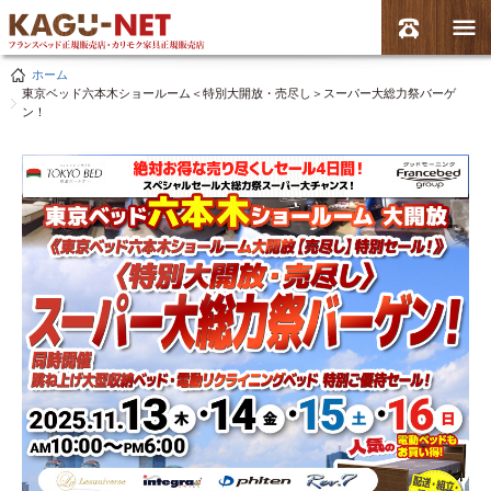
ホーム
東京ベッド六本木ショールーム＜特別大開放・売尽し＞スーパー大総力祭バーゲ
ン！