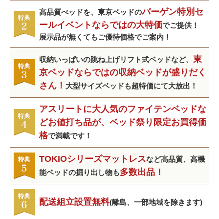
バーゲン特別セ
高品質べッドを、東京ベッドの
ールイベントならではの大特価
でご提供！
展示品が無くてもご優待価格でご案内！
東
収納いっぱいの跳ね上げリフト式ベッドなど、
京ベッドならではの収納ベッドが盛りだく
さん！
大型サイズベッドも超特価にて大放出！
アスリートに大人気のファイテンベッドな
どお値打ち品が、ベッド祭り限定お買得価
格
で満載です！
TOKIOシリーズマットレス
など高品質、高機
多数出品！
能ベッドの掘り出し物も
配送組立設置無料
(離島、一部地域を除きます)