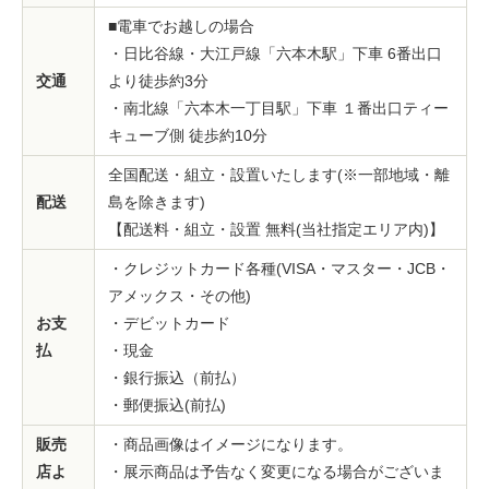
■電車でお越しの場合
・日比谷線・大江戸線「六本木駅」下車 6番出口
交通
より徒歩約3分
・南北線「六本木一丁目駅」下車 １番出口ティー
キューブ側 徒歩約10分
全国配送・組立・設置いたします(※一部地域・離
配送
島を除きます)
【配送料・組立・設置 無料(当社指定エリア内)】
・クレジットカード各種(VISA・マスター・JCB・
アメックス・その他)
お支
・デビットカード
払
・現金
・銀行振込（前払）
・郵便振込(前払)
販売
・商品画像はイメージになります。
店よ
・展示商品は予告なく変更になる場合がございま