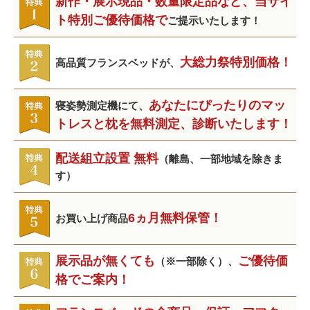
新作・展示現品・数量限定品など、当サイ
ト特別ご優待価格で
ご提示いたします！
大総力祭特別価格！
高品質フランスベッドが、
あなたにぴったりのマッ
寝姿勢測定機にて、
トレスと枕を無料測定、診断いたします！
配送組立設置 無料
（離島、一部地域を除きま
す）
6ヵ月無料保管！
お買い上げ商品
展示品が無くても
ご優待価
（※一部除く）、
格でご案内！