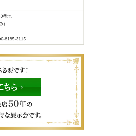
20番地
み)
185-3115