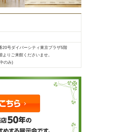
目1番20号ダイバーシティ東京プラザ5階
階よりご来館くださいませ。
間中のみ)