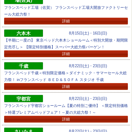
場(佐賀)
フランスベッド工場（佐賀） フランスベッド工場大開放ファクトリーセ
ール大総力祭！
詳細
六本木
8月15日(土)・16日(日)
【半期に一度の】 東京ベッド六本木ショールーム＜特別大開放・期間限
定売尽し＞ 【限定特別価格】スーパー大総力祭バーゲン！
詳細
千歳
8月22日(土)・23日(日)
フランスベッド千歳＜特別限定価格＞ダイナミック・サマーセール大総
力祭！ inフランスベッド ＢＥＤ＆ＳＯＦＡ スタジオ 千歳
詳細
宇都宮
8月22日(土)・23日(日)
フランスベッド宇都宮ショールーム【夏の特別ご優待】 ＜限定特別価格
＞特選プレミアムベッドフェア！～夏の大総力祭！～
詳細
さいたま
8月22日(土)・23日(日)