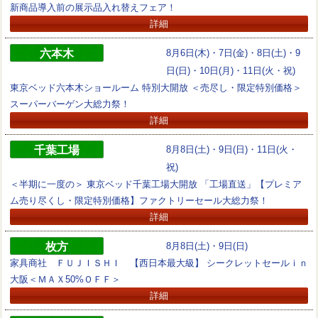
新商品導入前の展示品入れ替えフェア！
詳細
六本木
8月6日(木)・7日(金)・8日(土)・9
日(日)・10日(月)・11日(火・祝)
東京ベッド六本木ショールーム 特別大開放 ＜売尽し・限定特別価格＞
スーパーバーゲン大総力祭！
詳細
千葉工場
8月8日(土)・9日(日)・11日(火・
祝)
＜半期に一度の＞ 東京ベッド千葉工場大開放 「工場直送」【プレミア
ム売り尽くし・限定特別価格】ファクトリーセール大総力祭！
詳細
枚方
8月8日(土)・9日(日)
家具商社 ＦＵＪＩＳＨＩ 【西日本最大級】 シークレットセールｉｎ
大阪＜ＭＡＸ50%ＯＦＦ＞
詳細