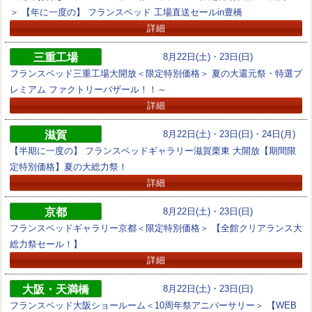
＞ 【年に一度の】 フランスベッド 工場直送セールin豊橋
詳細
三重工場
8月22日(土)・23日(日)
フランスベッド三重工場大開放＜限定特別価格＞ 夏の大還元祭・特選プ
レミアム ファクトリーバザール！！～
詳細
滋賀
8月22日(土)・23日(日)・24日(月)
【半期に一度の】 フランスベッドギャラリー滋賀栗東 大開放【期間限
定特別価格】夏の大総力祭！
詳細
京都
8月22日(土)・23日(日)
フランスベッドギャラリー京都＜限定特別価格＞ 【全館クリアランス大
総力祭セール！】
詳細
大阪・天満橋
8月22日(土)・23日(日)
フランスベッド大阪ショールーム＜10周年祭アニバーサリー＞ 【WEB