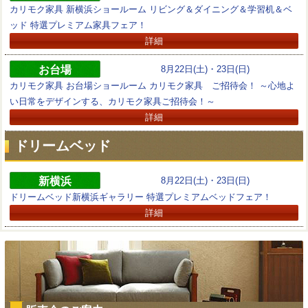
カリモク家具 新横浜ショールーム リビング＆ダイニング＆学習机＆ベ
ッド 特選プレミアム家具フェア！
詳細
お台場
8月22日(土)・23日(日)
カリモク家具 お台場ショールーム カリモク家具 ご招待会！ ～心地よ
い日常をデザインする、カリモク家具ご招待会！～
詳細
ドリームベッド
新横浜
8月22日(土)・23日(日)
ドリームベッド新横浜ギャラリー 特選プレミアムベッドフェア！
詳細